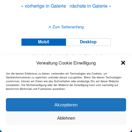
« vorherige in Galerie
nächste in Galerie »
Zum Seitenanfang
Mobil
Desktop
All content Copyright Stadtmusik Dübendorf
Verwaltung Cookie Einwilligung
Um die besten Erlebnisse zu bieten, verwenden wir Technologien wie Cookies, um
Geräteinformationen zu speichern und/oder darauf zuzugreifen. Wenn Sie diesen Technologien
zustimmen, können wir Daten wie das Surfverhalten oder eindeutige IDs auf dieser Website
verarbeiten. Die Nichteinwilligung oder der Widerruf der Einwilligung kann sich nachteilig auf
bestimmte Merkmale und Funktionen auswirken.
Akzeptieren
Ablehnen