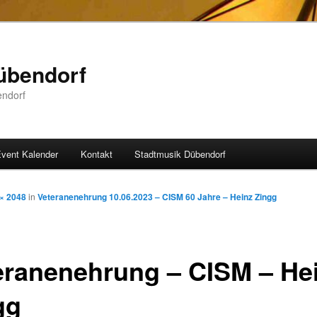
übendorf
endorf
vent Kalender
Kontakt
Stadtmusik Dübendorf
× 2048
in
Veteranenehrung 10.06.2023 – CISM 60 Jahre – Heinz Zingg
eranenehrung – CISM – He
gg