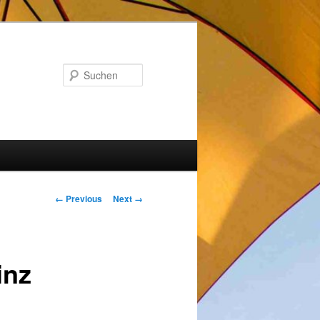
Suchen
Image
← Previous
Next →
navigation
inz