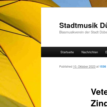
Zum
Inhalt
wechseln
Stadtmusik D
Blasmusikverein der Stadt Düb
Hauptmenü
Startseite
Nachrichten
E
Published
10. Oktober 2023
at
1536 
Vet
Zin