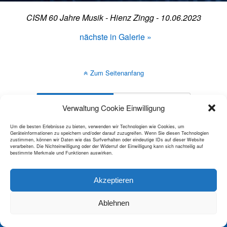
CISM 60 Jahre Musik - Hienz Zingg - 10.06.2023
nächste in Galerie »
Zum Seitenanfang
Mobil
Desktop
Verwaltung Cookie Einwilligung
All content Copyright Stadtmusik Dübendorf
Um die besten Erlebnisse zu bieten, verwenden wir Technologien wie Cookies, um
Geräteinformationen zu speichern und/oder darauf zuzugreifen. Wenn Sie diesen Technologien
zustimmen, können wir Daten wie das Surfverhalten oder eindeutige IDs auf dieser Website
verarbeiten. Die Nichteinwilligung oder der Widerruf der Einwilligung kann sich nachteilig auf
bestimmte Merkmale und Funktionen auswirken.
Akzeptieren
Ablehnen