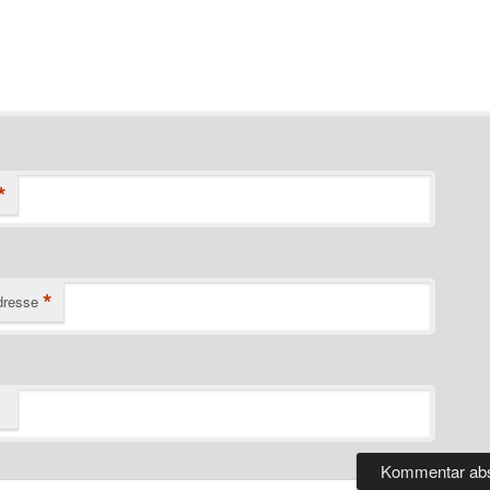
*
*
dresse