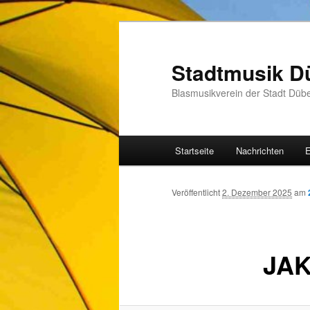
Zum
Inhalt
wechseln
Stadtmusik D
Blasmusikverein der Stadt Düb
Hauptmenü
Startseite
Nachrichten
E
Veröffentlicht
2. Dezember 2025
am
JAK