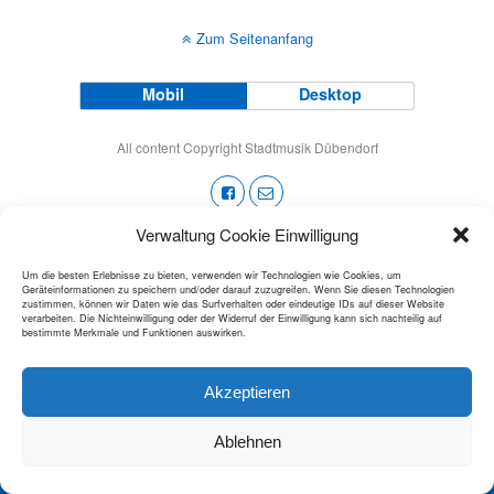
Zum Seitenanfang
Mobil
Desktop
All content Copyright Stadtmusik Dübendorf
Verwaltung Cookie Einwilligung
Um die besten Erlebnisse zu bieten, verwenden wir Technologien wie Cookies, um
Geräteinformationen zu speichern und/oder darauf zuzugreifen. Wenn Sie diesen Technologien
zustimmen, können wir Daten wie das Surfverhalten oder eindeutige IDs auf dieser Website
verarbeiten. Die Nichteinwilligung oder der Widerruf der Einwilligung kann sich nachteilig auf
bestimmte Merkmale und Funktionen auswirken.
Akzeptieren
Ablehnen