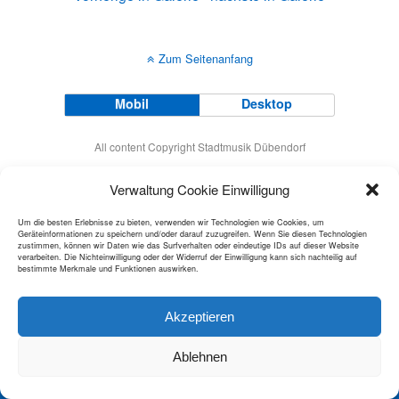
Zum Seitenanfang
Mobil
Desktop
All content Copyright Stadtmusik Dübendorf
Verwaltung Cookie Einwilligung
Um die besten Erlebnisse zu bieten, verwenden wir Technologien wie Cookies, um
Geräteinformationen zu speichern und/oder darauf zuzugreifen. Wenn Sie diesen Technologien
zustimmen, können wir Daten wie das Surfverhalten oder eindeutige IDs auf dieser Website
verarbeiten. Die Nichteinwilligung oder der Widerruf der Einwilligung kann sich nachteilig auf
bestimmte Merkmale und Funktionen auswirken.
Akzeptieren
Ablehnen