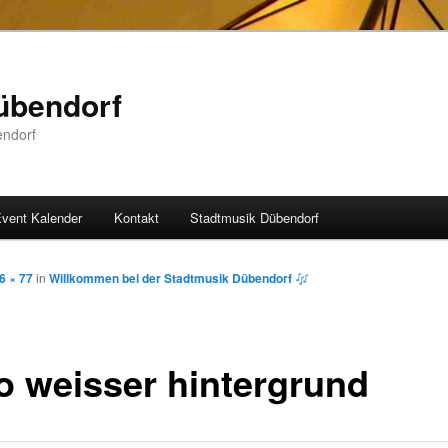
übendorf
endorf
vent Kalender
Kontakt
Stadtmusik Dübendorf
6 × 77
in
Willkommen bei der Stadtmusik Dübendorf
o weisser hintergrund