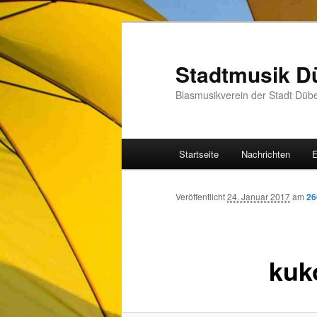
Zum
Inhalt
wechseln
Stadtmusik D
Blasmusikverein der Stadt Düb
Hauptmenü
Startseite
Nachrichten
E
Veröffentlicht
24. Januar 2017
am
26
kuk