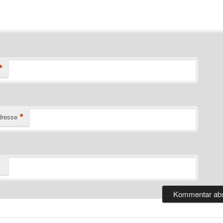
*
*
dresse