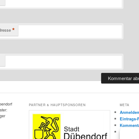
*
dresse
bendorf
PARTNER & HAUPTSPONSOREN
META
ter:
Anmelde
ger
Eintrags-
Kommenta
WordPres