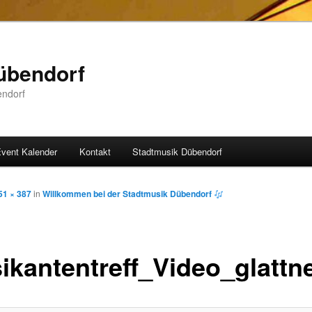
übendorf
endorf
vent Kalender
Kontakt
Stadtmusik Dübendorf
51 × 387
in
Willkommen bei der Stadtmusik Dübendorf
ikantentreff_Video_glattne