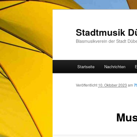
Zum
Inhalt
wechseln
Stadtmusik D
Blasmusikverein der Stadt Düb
Hauptmenü
Startseite
Nachrichten
E
Veröffentlicht
10. Oktober 2023
am
7
Mus