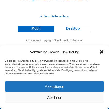
Zum Seitenanfang
Mobil
Desktop
All content Copyright Stadtmusik Dübendorf
Verwaltung Cookie Einwilligung
Um die besten Erlebnisse zu bieten, verwenden wir Technologien wie Cookies, um
Geräteinformationen zu speichern und/oder darauf zuzugreifen. Wenn Sie diesen Technologien
zustimmen, können wir Daten wie das Surfverhalten oder eindeutige IDs auf dieser Website
verarbeiten. Die Nichteinwilligung oder der Widerruf der Einwilligung kann sich nachteilig auf
bestimmte Merkmale und Funktionen auswirken.
Akzeptieren
Ablehnen