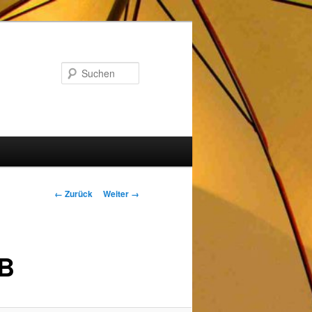
Suchen
Bilder-
← Zurück
Weiter →
Navigation
EB