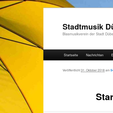
Zum
Inhalt
wechseln
Stadtmusik D
Blasmusikverein der Stadt Düb
Hauptmenü
Startseite
Nachrichten
E
Veröffentlicht
31. Oktober 2018
am
5
Sta