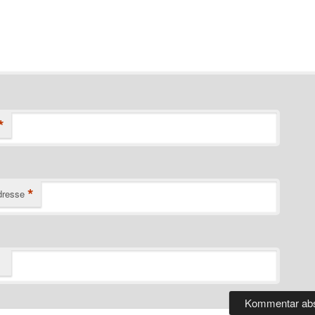
*
*
dresse