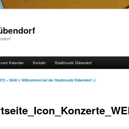
übendorf
endorf
vent Kalender
Kontakt
Stadtmusik Dübendorf
472 × 3648
in
Willkommen bei der Stadtmusik Dübendorf
rtseite_Icon_Konzerte_W