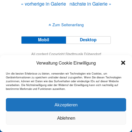
« vorherige in Galerie
nächste in Galerie »
Zum Seitenanfang
Mobil
Desktop
All content Copyright Stadtmusik Dübendorf
Verwaltung Cookie Einwilligung
Um die besten Erlebnisse zu bieten, verwenden wir Technologien wie Cookies, um
Geräteinformationen zu speichern und/oder darauf zuzugreifen. Wenn Sie diesen Technologien
zustimmen, können wir Daten wie das Surfverhalten oder eindeutige IDs auf dieser Website
verarbeiten. Die Nichteinwilligung oder der Widerruf der Einwilligung kann sich nachteilig auf
bestimmte Merkmale und Funktionen auswirken.
Akzeptieren
Ablehnen