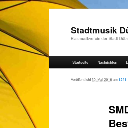
Zum
Inhalt
wechseln
Stadtmusik D
Blasmusikverein der Stadt Düb
Hauptmenü
Startseite
Nachrichten
E
Veröffentlicht
30. Mai 2016
am
1241 
SMD
Bes