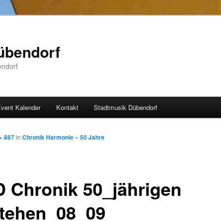
übendorf
endorf
vent Kalender
Kontakt
Stadtmusik Dübendorf
× 887
in
Chronik Harmonie – 50 Jahre
 Chronik 50_jährigen
tehen_08_09