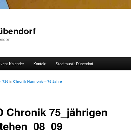
übendorf
endorf
vent Kalender
Kontakt
Stadtmusik Dübendorf
× 726
in
Chronik Harmonie – 75 Jahre
 Chronik 75_jährigen
tehen_08_09