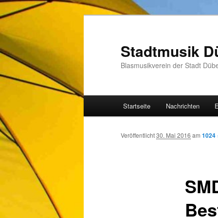
Zum
Inhalt
wechseln
Stadtmusik D
Blasmusikverein der Stadt Düb
Hauptmenü
Startseite
Nachrichten
E
Veröffentlicht
30. Mai 2016
am
1024 
SMD
Bes