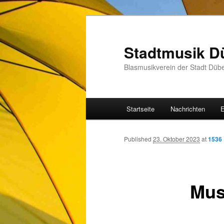
Zum
Inhalt
wechseln
Stadtmusik D
Blasmusikverein der Stadt Düb
Hauptmenü
Startseite
Nachrichten
E
Published
23. Oktober 2023
at
1536 
Mus