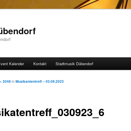
übendorf
endorf
vent Kalender
Kontakt
Stadtmusik Dübendorf
× 2048
in
Musikantentreff – 03.09.2023
ikatentreff_030923_6