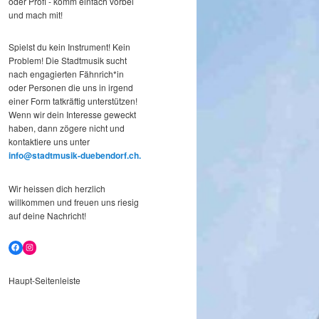
oder Profi - komm einfach vorbei
und mach mit!
Spielst du kein Instrument! Kein
Problem! Die Stadtmusik sucht
nach engagierten Fähnrich*in
oder Personen die uns in irgend
einer Form tatkräftig unterstützen!
Wenn wir dein Interesse geweckt
haben, dann zögere nicht und
kontaktiere uns unter
info@stadtmusik-duebendorf.ch.
Wir heissen dich herzlich
willkommen und freuen uns riesig
auf deine Nachricht!
Facebook
Instagram
Haupt-Seitenleiste