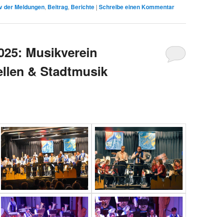
v der Meldungen
,
Beitrag
,
Berichte
|
Schreibe einen Kommentar
025: Musikverein
ellen & Stadtmusik