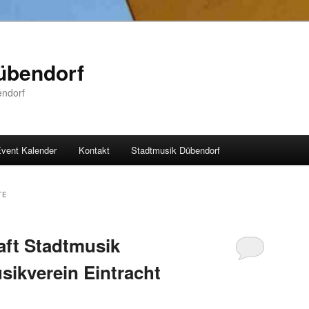
übendorf
endorf
vent Kalender
Kontakt
Stadtmusik Dübendorf
TE
aft Stadtmusik
ikverein Eintracht