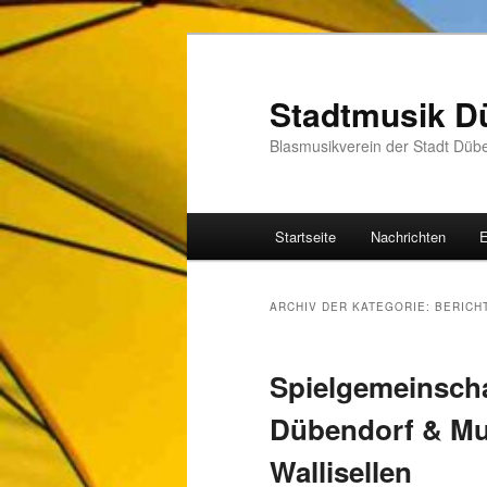
Zum
Zum
Inhalt
sekundären
wechseln
Inhalt
Stadtmusik D
wechseln
Blasmusikverein der Stadt Düb
Hauptmenü
Startseite
Nachrichten
E
ARCHIV DER KATEGORIE:
BERICH
Spielgemeinsch
Dübendorf & Mus
Wallisellen