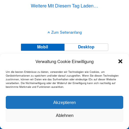
Weitere Mit Diesem Tag Laden…
Zum Seitenanfang
Mobil
Desktop
All content Copyright Stadtmusik Dübendorf
Verwaltung Cookie Einwilligung
Um die besten Erlebnisse zu bieten, verwenden wir Technologien wie Cookies, um
Geräteinformationen zu speichern und/oder darauf zuzugreifen. Wenn Sie diesen Technologien
zustimmen, können wir Daten wie das Surfverhalten oder eindeutige IDs auf dieser Website
verarbeiten. Die Nichteinwilligung oder der Widerruf der Einwilligung kann sich nachteilig auf
bestimmte Merkmale und Funktionen auswirken.
Akzeptieren
Ablehnen